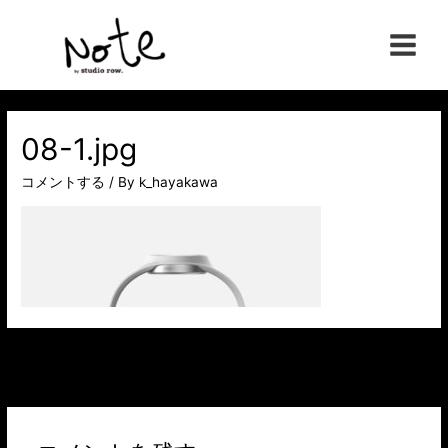
コ
ン
Main
テ
ン
Menu
ツ
へ
08-1.jpg
ス
コメントする
/ By
k_hayakawa
キ
ッ
プ
投
←
前のメディア
稿
ナ
ビ