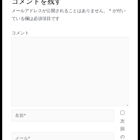
コメントを残す
ゲ
メールアドレスが公開されることはありません。
*
が付い
ー
ている欄は必須項目です
シ
ョ
コメント
ン
名
前
次
*
回
メ
の