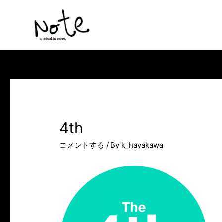
コ
ン
テ
ン
ツ
へ
ス
キ
ッ
4th
プ
コメントする
/ By
k_hayakawa