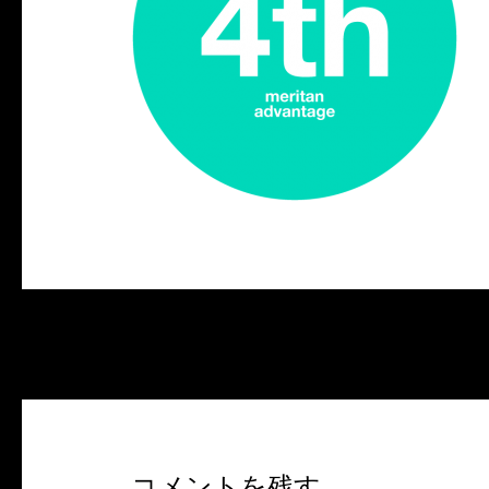
投
←
前のメディア
稿
ナ
ビ
ゲ
コメントを残す
ー