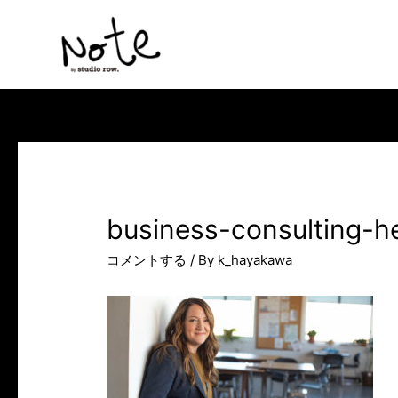
コ
ン
テ
ン
ツ
へ
ス
キ
ッ
business-consulting-h
プ
コメントする
/ By
k_hayakawa