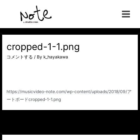
コ
ン
Main
テ
ン
Menu
ツ
へ
cropped-1-1.png
ス
コメントする
/ By
k_hayakawa
キ
ッ
プ
https://musicvideo-note.com/wp-content/uploads/2018/09/ア
ートボードcropped-1-1.png
投
←
前のメディア
稿
ナ