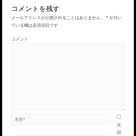
ビ
コメントを残す
ゲ
メールアドレスが公開されることはありません。
*
が付い
ー
ている欄は必須項目です
シ
ョ
コメント
ン
名
前
次
*
回