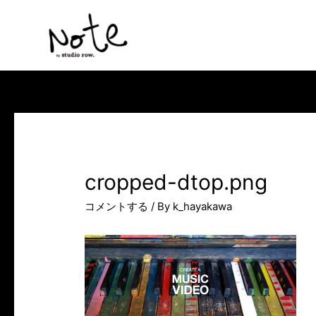
コ
ン
テ
ン
ツ
へ
ス
キ
ッ
cropped-dtop.png
プ
コメントする
/ By
k_hayakawa