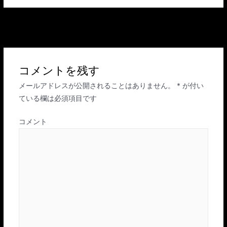
投
←
前のメディア
稿
ナ
ビ
コメントを残す
ゲ
メールアドレスが公開されることはありません。
*
が付い
ー
ている欄は必須項目です
シ
ョ
コメント
ン