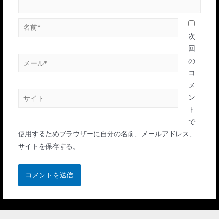
名
前
次
*
回
メ
の
ー
コ
ル
メ
サ
*
ン
イ
ト
ト
で
使用するためブラウザーに自分の名前、メールアドレス、
サイトを保存する。