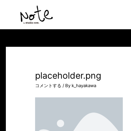
コ
ン
テ
ン
ツ
へ
ス
キ
ッ
placeholder.png
プ
コメントする
/ By
k_hayakawa