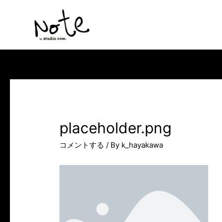
コ
ン
テ
ン
ツ
へ
ス
キ
ッ
placeholder.png
プ
コメントする
/ By
k_hayakawa