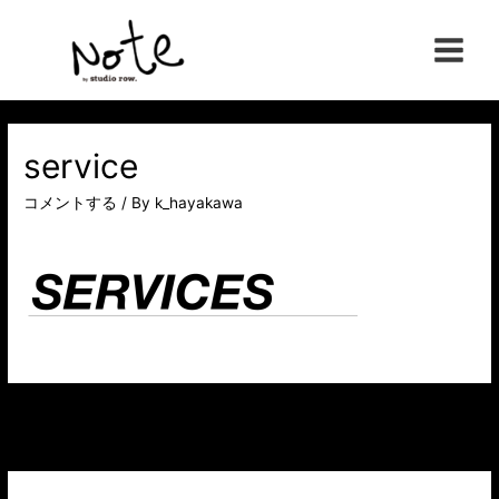
コ
ン
Main
テ
ン
Menu
ツ
へ
service
ス
コメントする
/ By
k_hayakawa
キ
ッ
プ
投
←
前のメディア
稿
ナ