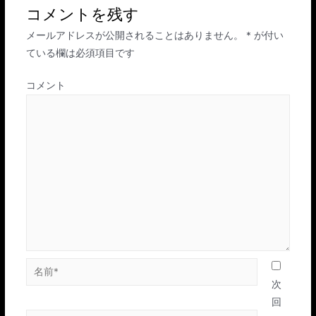
ビ
コメントを残す
ゲ
メールアドレスが公開されることはありません。
*
が付い
ー
ている欄は必須項目です
シ
ョ
コメント
ン
名
前
次
*
回