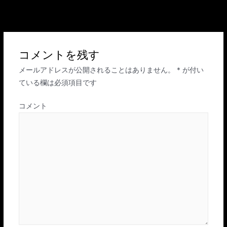
投
←
前のメディア
稿
ナ
ビ
コメントを残す
ゲ
メールアドレスが公開されることはありません。
*
が付い
ー
ている欄は必須項目です
シ
ョ
コメント
ン