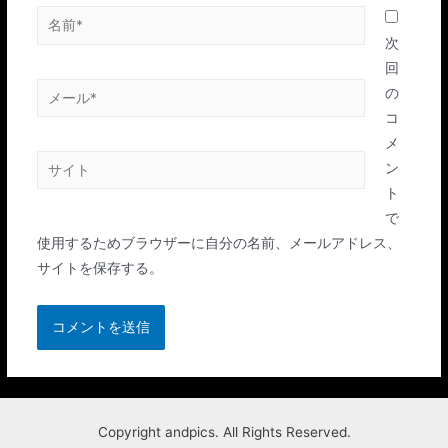
名
前
次
*
回
メ
の
ー
コ
ル
メ
サ
*
ン
イ
ト
ト
で
使用するためブラウザーに自分の名前、メールアドレス、
サイトを保存する。
Copyright andpics. All Rights Reserved.