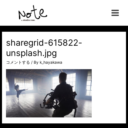
コ
ン
Main
テ
ン
Menu
ツ
へ
sharegrid-615822-
ス
unsplash.jpg
キ
ッ
コメントする
/ By
k_hayakawa
プ