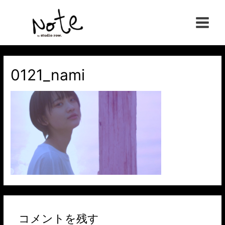
コ
ン
Main
テ
ン
Menu
ツ
へ
0121_nami
ス
キ
ッ
プ
コメントを残す