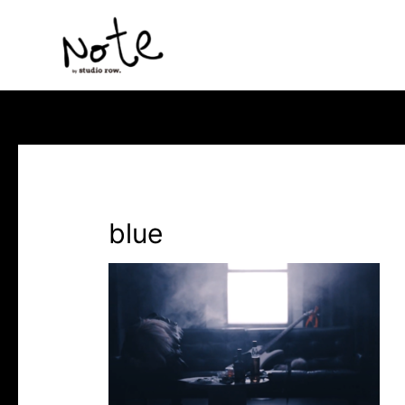
コ
ン
テ
ン
ツ
へ
ス
キ
ッ
blue
プ